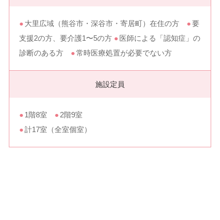
●
大里広域（熊谷市・深谷市・寄居町）在住の方
●
要
支援2の方、要介護1〜5の方
●
医師による「認知症」の
診断のある方
●
常時医療処置が必要でない方
施設定員
●
1階8室
●
2階9室
●
計17室（全室個室）